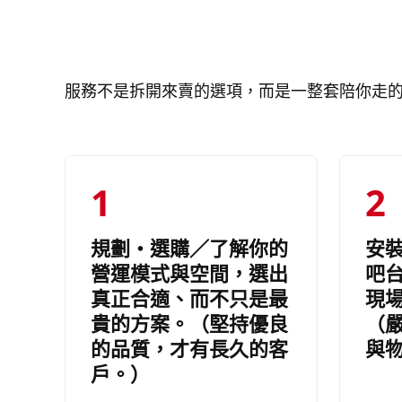
服務不是拆開來賣的選項，而是一整套陪你走
1
2
規劃・選購／了解你的
安
營運模式與空間，選出
吧
真正合適、而不只是最
現
貴的方案。（堅持優良
（
的品質，才有長久的客
與
戶。）