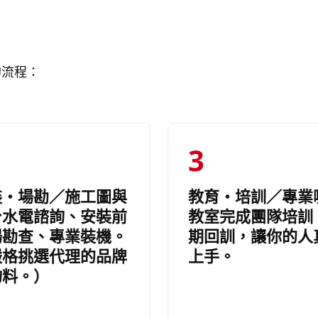
的流程：
3
裝・場勘／施工圖與
教育・培訓／專業
台水電諮詢、安裝前
教室完成團隊培訓
場勘查、專業裝機。
期回訓，讓你的人
嚴格挑選代理的品牌
上手。
物料。）