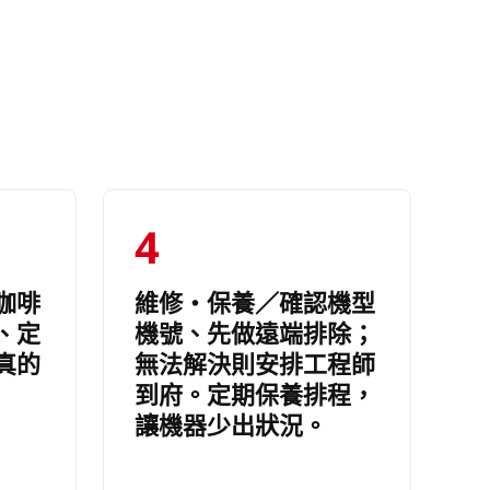
4
咖啡
維修・保養／確認機型
、定
機號、先做遠端排除；
真的
無法解決則安排工程師
到府。定期保養排程，
讓機器少出狀況。