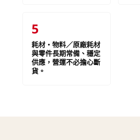
5
耗材・物料／原廠耗材
與零件長期常備、穩定
供應，營運不必擔心斷
貨。