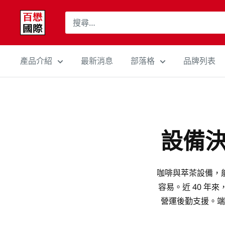
跳
百
至
懋
內
國
容
際
產品介紹
最新消息
部落格
品牌列表
股
份
有
限
設備
公
司
Cojaft
咖啡與萃茶設備，
Coffee
容易。近 40 
營運後勤支援。端