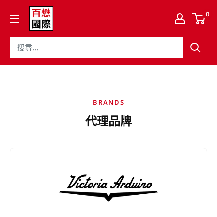
跳
百
0
至
懋
內
國
容
際
股
份
有
BRANDS
限
代理品牌
公
司
Cojaft
Coffee