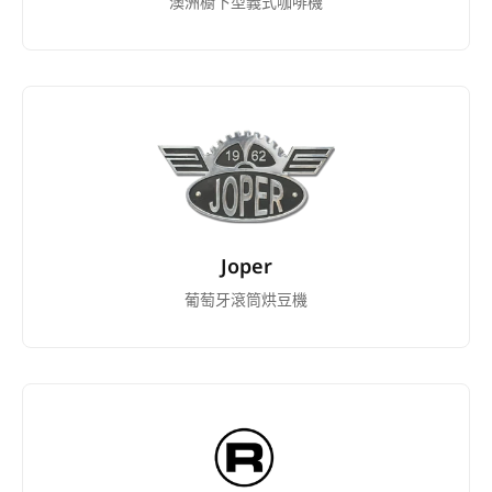
澳洲櫥下型義式咖啡機
Joper
葡萄牙滾筒烘豆機