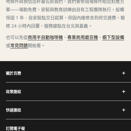
地條件與預估出杯量告訴我們，我們會依現場條件給出對應方
案——場勘免費，安裝與教育訓練由自有工程團隊執行，設備
保固 1 年、自安裝點交日起算，保固內維修含到府交通費。報
修 24 小時內回覆，服務據點在台北與嘉義。
也可以先從
商用半自動咖啡機
、
專業商用磨豆機
、
櫥下型設備
或
常見問題
開始看。
關於百懋
深耕台灣咖啡產業 30+ 年，代理全球頂尖咖啡設備品牌，
政策連結
提供完整設備與專業維修服務。
隱私權政策
電話：(02) 2504-1425
快速連結
退換貨與退款政策
傳真：(02) 2504-1428
運送政策
關於百懋
Email：service@cojaft.com.tw
訂閱電子報
服務條款
客戶案例