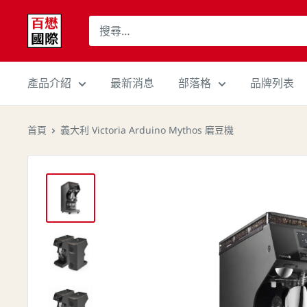
跳
百
至
懋
內
國
容
際
產品介紹
最新消息
部落格
品牌列表
股
份
首頁
義大利 Victoria Arduino Mythos 磨豆機
有
限
公
司
Cojaft
Coffee