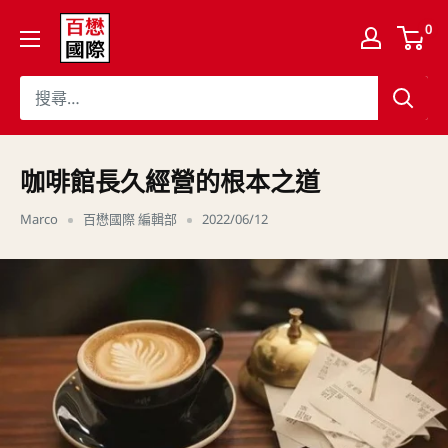
跳
百
0
至
懋
內
國
容
際
股
份
咖啡館長久經營的根本之道
有
Marco
百懋國際 編輯部
2022/06/12
限
公
司
Cojaft
Coffee