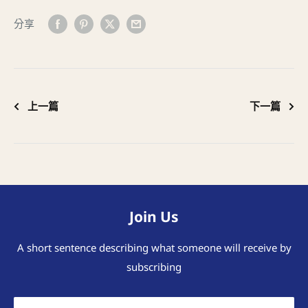
分享
上一篇
下一篇
Join Us
A short sentence describing what someone will receive by
subscribing