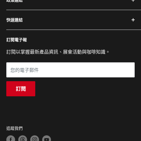
提供完整設備與專業維修服務。
隱私權政策
電話：(02) 2504-1425
快速連結
退換貨與退款政策
傳真：(02) 2504-1428
運送政策
關於百懋
Email：service@cojaft.com.tw
訂閱電子報
服務條款
客戶案例
聯絡我們
訂閱以掌握最新產品資訊、展會活動與咖啡知識。
公司：104 台北市中山區農安街 164 號 3 樓
常見問題
展示間：104 台北市中山區農安街 227-1 號 1 樓
您的電子郵件
營業時間：週一至週五 09:00 - 18:00
訂閱
追蹤我們