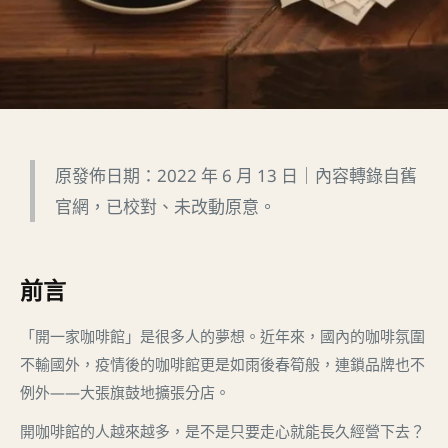
原發佈日期：2022 年 6 月 13 日｜內容轉錄自舊
官網，已校對、未改動原意。
前言
「開一家咖啡館」是很多人的夢想。近年來，國內的咖啡氛圍
不輸國外，疫情後的咖啡館更是如雨後春筍般，連鎖品牌也不
例外——大張旗鼓地擴張分店。
開咖啡館的人越來越多，是不是只要走心就能長久經營下去？