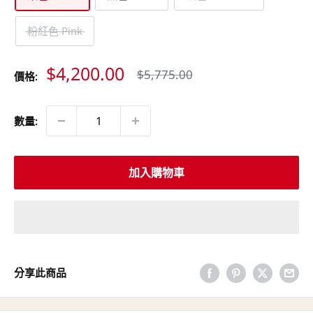
粉紅色 Pink
特
$4,200.00
原
$5,775.00
價格:
價
價
數量:
加入購物車
分享此商品