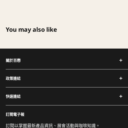
You may also like
關於百懋
深耕台灣咖啡產業 30+ 年，代理全球頂尖咖啡設備品牌，
政策連結
提供完整設備與專業維修服務。
隱私權政策
電話：(02) 2504-1425
快速連結
退換貨與退款政策
傳真：(02) 2504-1428
運送政策
關於百懋
Email：service@cojaft.com.tw
訂閱電子報
服務條款
客戶案例
聯絡我們
訂閱以掌握最新產品資訊、展會活動與咖啡知識。
公司：104 台北市中山區農安街 164 號 3 樓