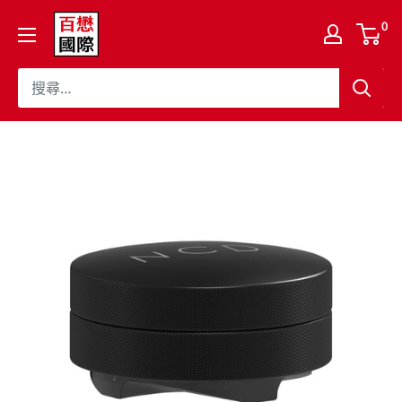
跳
百
0
至
懋
內
國
容
際
股
份
有
限
公
司
Cojaft
Coffee