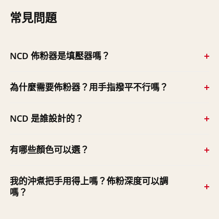
常見問題
NCD 佈粉器是填壓器嗎？
不是。NCD 的目的是讓濾杯內的咖啡粉均勻分布，讓粉餅
為什麼需要佈粉器？用手指撥平不行嗎？
在填壓之前更均一；佈粉完成後仍需用填壓器填壓。它是
「填壓前」的整粉工具。
手指佈粉或直接填壓，容易讓粉層密度不均、萃取時產生
NCD 是誰設計的？
「穿洞（隧道）」效應，導致每杯品質不穩定。在填壓前
使用 NCD 經實驗證實可有效降低萃取不一致性，確保佈
由 2015 年世界咖啡師大賽（WBC）冠軍、澳洲的 Sasa
有哪些顏色可以選？
粉品質。
Sestic 設計研發，從比賽級的萃取一致性需求出發做成的
吧台工具。
共三款：黑色 Black、銀色 Silver、鈦色 Titanium。
我的沖煮把手用得上嗎？佈粉深度可以調
嗎？
適用的58mm的粉杯。佈粉深度可以手動調整。