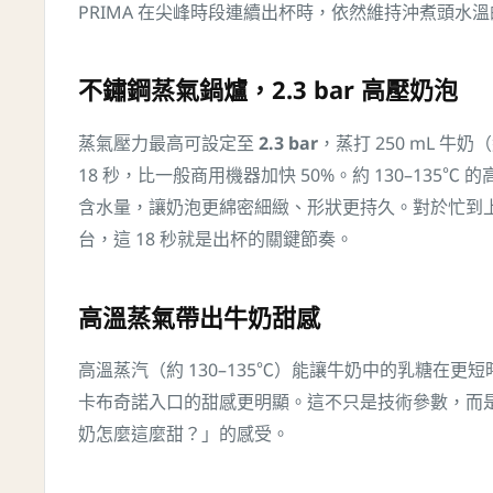
PRIMA 在尖峰時段連續出杯時，依然維持沖煮頭水
不鏽鋼蒸氣鍋爐，2.3 bar 高壓奶泡
蒸氣壓力最高可設定至
2.3 bar
，蒸打 250 mL 牛
18 秒，比一般商用機器加快 50%。約 130–135℃
含水量，讓奶泡更綿密細緻、形狀更持久。對於忙到
台，這 18 秒就是出杯的關鍵節奏。
高溫蒸氣帶出牛奶甜感
高溫蒸汽（約 130–135℃）能讓牛奶中的乳糖在更
卡布奇諾入口的甜感更明顯。這不只是技術參數，而
奶怎麼這麼甜？」的感受。