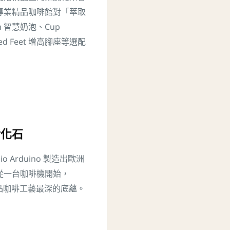
專業精品咖啡館對「萃取
m 智慧奶泡、Cup
sed Feet 增高腳座等選配
活化石
esio Arduino 製造出歐洲
從一台咖啡機開始，
大利精品咖啡工藝最深的底蘊。