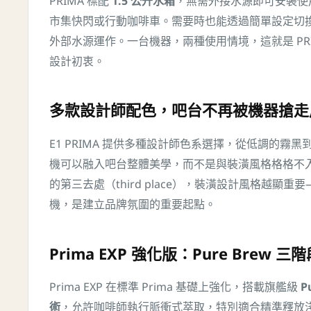
PRIMA 標配
1.5 公升水箱
，無需外接水源即可安裝使
市集快閃或行動咖啡車。需要時也能透過簡單設定切
外部水源運作。一台機器，兩種使用情境，這就是 PR
設計初衷。
多款設計師配色，吧台不再被機器搶走
E1 PRIMA 提供多種設計師色系選擇，從低調的霧
機可以融入吧台整體美學，而不是與裝潢風格格格不
的第三去處（third place），裝潢設計風格越顯
機，是建立品牌氛圍的重要起點。
Prima EXP 強化版：Pure Brew 三
Prima EXP 在標準 Prima 基礎上強化，搭載旗艦級
P
術
，允許咖啡師執行脈衝式萃取，特別適合精準釋放