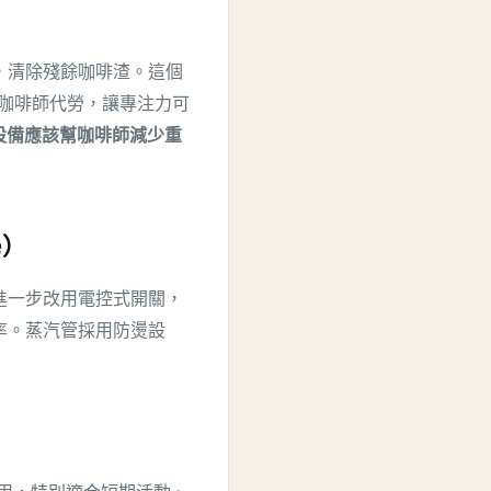
，清除殘餘咖啡渣。這個
替咖啡師代勞，讓專注力可
設備應該幫咖啡師減少重
e）
 進一步改用電控式開關，
率。蒸汽管採用防燙設