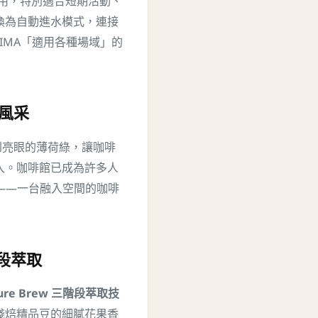
用，特別適合短期活動、
換為自動進水模式，連接
IMA「適用各種場域」的
風采
黑到亮眼的薄荷綠，讓咖啡
入。咖啡館已成為許多人
重要——一台融入空間的咖啡
階段萃取
ure Brew 三階段萃取技
淺焙精品豆的細膩花果香