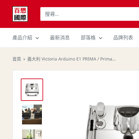
跳
百
至
懋
內
國
容
際
產品介紹
最新消息
部落格
品牌列表
股
份
首頁
義大利 Victoria Arduino E1 PRIMA / Prima...
有
限
公
司
Cojaft
Coffee