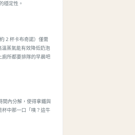
溫的穩定性。
奶（約 2 杯卡布奇諾）僅需
 的高溫蒸氣能有效降低奶泡
上廁所都要排隊的早晨吧
短時間內分解，使得拿鐵與
是杯中那一口「咦？這牛