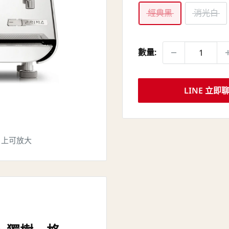
經典黑
消光白
數量:
LINE 立即
片上可放大