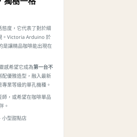
溢．獨樹一格
活態度，它代表了對於細
oria Arduino 於
機，目的是讓精品咖啡能出現在
計靈感希望它成為
第一台不
搭配優雅造型，融入最新
是專業等級的單孔機種。
豆師，或希望在咖啡單品
伴。
、小型甜點店