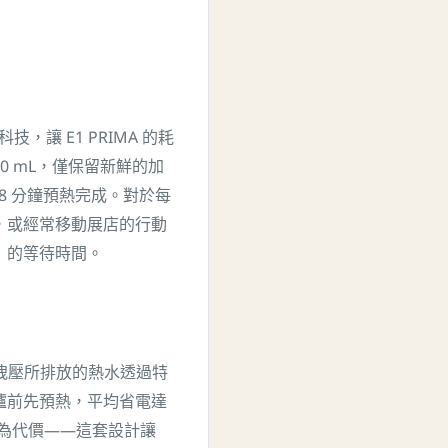
）科技，讓 E1 PRIMA 的耗
0 mL，僅保留新鮮的加
 8 分鐘預熱完成。對於每
，或經常移動展店的行動
」的等待時間。
m）將鍋爐洩壓所排放的熱水透過特
爐前先預熱，平均省電達
煮品質為代價——這套設計讓