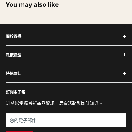
You may also like
關於百懋
深耕台灣咖啡產業 30+ 年，代理全球頂尖咖啡設備品牌，
政策連結
提供完整設備與專業維修服務。
隱私權政策
電話：(02) 2504-1425
快速連結
退換貨與退款政策
傳真：(02) 2504-1428
運送政策
關於百懋
Email：service@cojaft.com.tw
訂閱電子報
服務條款
客戶案例
聯絡我們
訂閱以掌握最新產品資訊、展會活動與咖啡知識。
公司：104 台北市中山區農安街 164 號 3 樓
常見問題
展示間：104 台北市中山區農安街 227-1 號 1 樓
您的電子郵件
營業時間：週一至週五 09:00 - 18:00