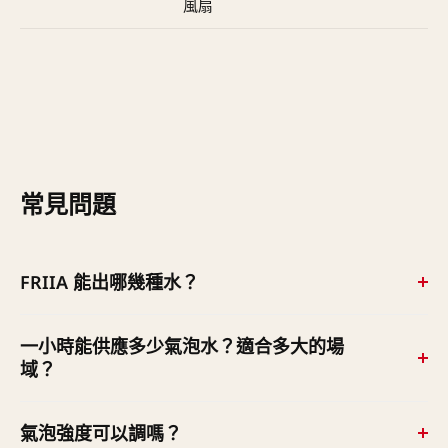
風扇
常見問題
FRIIA 能出哪幾種水？
看配置——CS 版出冰水＋氣泡水（兩溫）；HCS PLUS 版
一小時能供應多少氣泡水？適合多大的場
出冰水／熱水／氣泡水（三溫）。沒有「常溫水」功能
域？
（那是 MIX 熱水機系列才有）。
標準 FRIIA 屬高用量機種，每小時可供應約 30–40 公升氣
氣泡強度可以調嗎？
泡水／冰水（進水 15°C、出水 5–7°C 條件下），適合辦