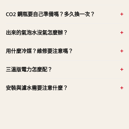
公室、員工餐廳、健身房、學校與咖啡店等人流較大的場
可以。原廠建議 CO2 減壓閥設定約 50–65 psi（3.5–4.5
CO2 鋼瓶要自己準備嗎？多久換一次？
域。三溫版（HCS PLUS）的熱水另為每小時 28 公升、可
bar），調整 CO2 鋼瓶上的減壓閥即可改變氣泡強弱。氣
即時取出 8 公升。
泡水也可設定定量按鍵出水。
機器本體不含 CO2 鋼瓶，需自備食品級 CO2 鋼瓶。耗量
出來的氣泡水沒氣怎麼辦？
約每 425g CO2 產出 50–60 公升氣泡水（6 公升鋼瓶約可
產 410–490 公升），實際視取用頻率而定。
三點檢查——① CO2 鋼瓶是否打開、壓力是否足夠（約
用什麼冷媒？維修要注意嗎？
50–65 psi）；② 機內可能殘留空氣，從主機上方的洩壓
閥（PRV）排空氣；③ 機器前方綠燈須恆亮，閃爍代表碳
標準 FRIIA 使用 R290（丙烷）冷媒，屬可燃冷媒，維修須
三溫版電力怎麼配？
化幫浦暫停，拔插頭等約 20 秒再開機。
由原廠授權技師處理。
HCS PLUS 三溫版需要兩組獨立插座——氣泡水主機 220V
安裝與濾水需要注意什麼？
5A、熱水主機 220V 15A。
採櫥下主機＋檯面出水龍頭設計，進水為 3/4" BSP。主機
本體不含濾水器，建議搭配 BWT 濾水方案；若裝在有門
片的櫥櫃內，需在門片開散熱孔或加裝散熱風扇。