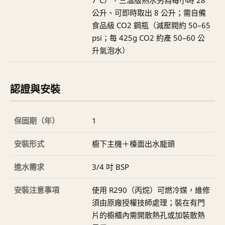
公升、可即時取出 8 公升；需自備
食品級 CO2 鋼瓶（減壓閥約 50–65
psi；每 425g CO2 約產 50–60 公
升氣泡水）
認證與安裝
保固期（年）
1
安裝形式
櫥下主機＋檯面出水龍頭
進水需求
3/4 吋 BSP
安裝注意事項
使用 R290（丙烷）可燃冷媒，維修
須由原廠授權技師處理；裝在有門
片的櫥櫃內需開散熱孔或加裝散熱