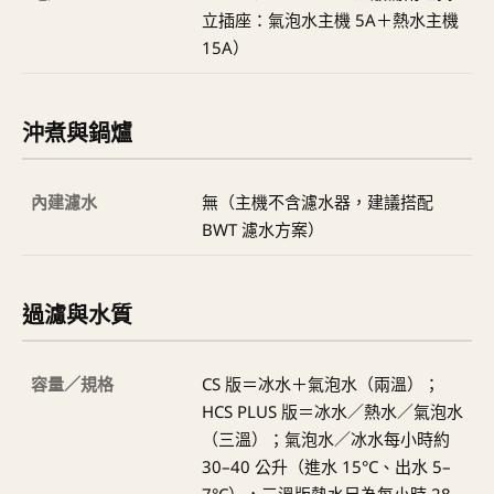
立插座：氣泡水主機 5A＋熱水主機
15A）
沖煮與鍋爐
內建濾水
無（主機不含濾水器，建議搭配
BWT 濾水方案）
過濾與水質
容量／規格
CS 版＝冰水＋氣泡水（兩溫）；
HCS PLUS 版＝冰水／熱水／氣泡水
（三溫）；氣泡水／冰水每小時約
30–40 公升（進水 15°C、出水 5–
7°C），三溫版熱水另為每小時 28