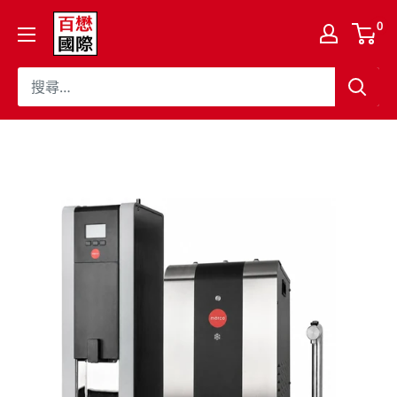
跳
百
0
至
懋
內
國
容
際
股
份
有
限
公
司
Cojaft
Coffee