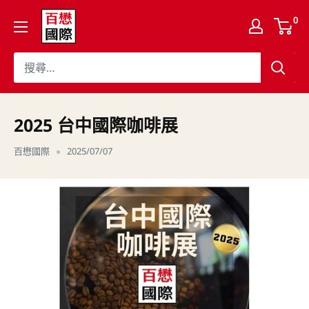
跳
百
0
至
懋
內
國
容
際
股
份
2025 台中國際咖啡展
有
百懋國際
2025/07/07
限
公
司
Cojaft
Coffee