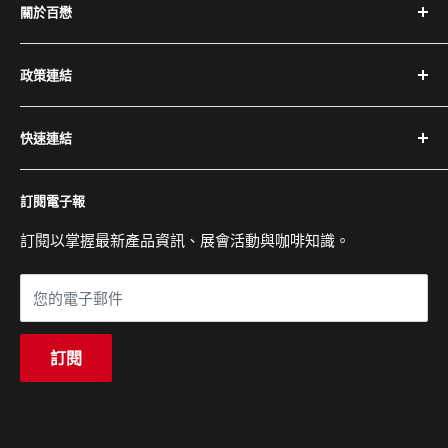
關於百懋
深耕台灣咖啡產業 30+ 年，代理全球頂尖咖啡設備品牌，
政策連結
提供完整設備與專業維修服務。
隱私權政策
電話：(02) 2504-1425
快速連結
退換貨與退款政策
傳真：(02) 2504-1428
運送政策
關於百懋
Email：service@cojaft.com.tw
訂閱電子報
服務條款
客戶案例
聯絡我們
訂閱以掌握最新產品資訊、展會活動與咖啡知識。
公司：104 台北市中山區農安街 164 號 3 樓
常見問題
展示間：104 台北市中山區農安街 227-1 號 1 樓
您的電子郵件
營業時間：週一至週五 09:00 - 18:00
訂閱