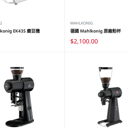
G
MAHLKONIG
konig EK43S 磨豆機
德國 Mahlkonig 原廠粉杯
特
$2,100.00
價