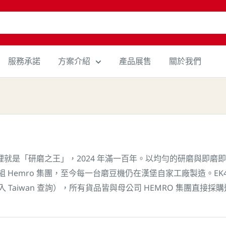
服務承諾
方案介紹
產品展售
關於我們
在德文裡就是「研磨之王」，2024 年滿一百年。以均勻的研磨與即磨即用
g 合組 Hemro 集團，至今每一台磨豆機仍在漢堡自家工廠製造。
輸入 Taiwan 查詢），所有貨品皆與母公司 HEMRO 集團