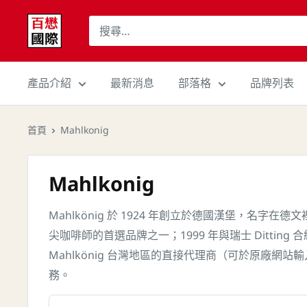
跳
百
至
懋
內
國
容
際
產品介紹
最新消息
部落格
品牌列表
股
份
首頁
Mahlkonig
有
限
Mahlkonig
公
司
Mahlkönig 於 1924 年創立於德國漢堡，名字
Cojaft
尖咖啡師的首選品牌之一；1999 年與瑞士 Dittin
Coffee
Mahlkönig 台灣地區的直接代理商（可於原廠網站
務。