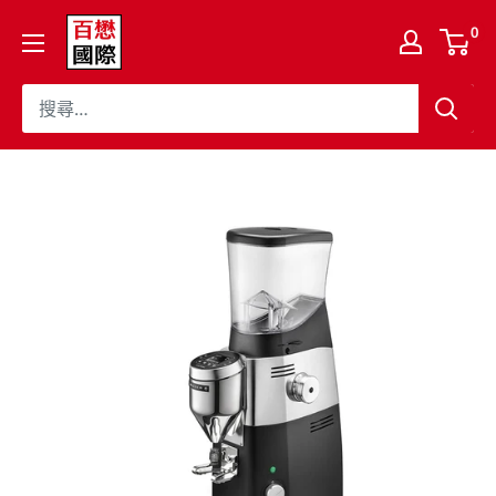
跳
百
0
至
懋
內
國
容
際
股
份
有
限
公
司
Cojaft
Coffee