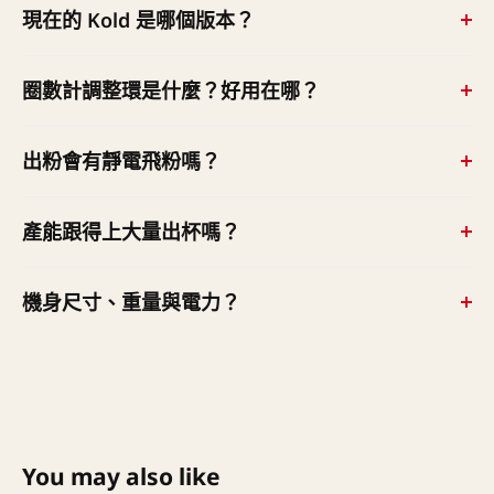
現在的 Kold 是哪個版本？
使長時間連續研磨也能壓低粉溫，保護咖啡風味不被熱耗
800W，研磨速度也相同（60Hz 約每秒 6 克）。差在
損。
Kold S 多了皮帶傳動、把馬達熱源與研磨室隔開（Robur
原廠現行版本為 Kold S，本頁以 Kold S（electronic 電子
圈數計調整環是什麼？好用在哪？
S 無此隔熱傳動設計）、附圈數計的高精度調整環，且研
定時、3 組時間記憶）規格為準；台灣在售即為電子版
磨室清潔後刻度不會跑掉。極端在意研磨溫度與刻度管理
S，分粉槽 Automatic 版未引進。
研磨粗細調整環附圈數計（lap counter），目前刻度位置
選 Kold S，要經典重載機選 Robur S。
出粉會有靜電飛粉嗎？
一目了然，調離後要回到原設定直接照數字轉回即可；搭
配研磨室清潔不掉刻度的設計，日常保養後不必重新試磨
Kold S 標配 GFC 粉流控制——可拆鋁製出粉嘴加 Hybrid
產能跟得上大量出杯嗎？
對刻度。
／AntiClumping／AntiDust 三種擋片，原廠明列可減少
靜電吸附與飛粉、讓粉均勻集中落入把手，依豆子烘焙度
跟得上。60Hz 下研磨速度約每秒 6 公克（一份雙倍濃縮
機身尺寸、重量與電力？
與天氣換用擋片即可。
約 3 秒出頭）、與錐刀旗艦 Robur S 同級，豆槽 1.5 公
斤，是為高出杯量咖啡店設計的機型，並支援 IoT 連線功
寬 215 × 深 480 × 高 700mm（含 1.5kg 豆槽）、淨重 30
能。
公斤，鋁壓鑄機身；功率 800W，轉速台灣 60Hz 下 500
rpm（50Hz 為 420 rpm）。台灣供電規格交機安裝時由
我們確認。
You may also like