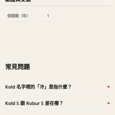
保固期（年）
1
常見問題
Kold 名字裡的「冷」是指什麼？
這台的核心設計就是控溫（原廠口號 KEEP IT COOL）
Kold S 跟 Robur S 差在哪？
——皮帶傳動把馬達熱源與研磨室隔開、500
rpm（60Hz）低轉速、再加雙風扇與分離式機箱散熱，即
兩台同為 71mm 錐刀（標配 186C）、同轉速、同