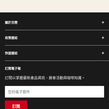
關於百懋
深耕台灣咖啡產業 30+ 年，代理全球頂尖咖啡設備品牌，
政策連結
提供完整設備與專業維修服務。
隱私權政策
電話：(02) 2504-1425
快速連結
退換貨與退款政策
傳真：(02) 2504-1428
運送政策
關於百懋
Email：service@cojaft.com.tw
訂閱電子報
服務條款
客戶案例
聯絡我們
訂閱以掌握最新產品資訊、展會活動與咖啡知識。
公司：104 台北市中山區農安街 164 號 3 樓
常見問題
展示間：104 台北市中山區農安街 227-1 號 1 樓
您的電子郵件
營業時間：週一至週五 09:00 - 18:00
訂閱