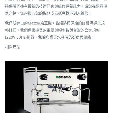
確保我們擁有最新的技術訊息與維修保養能力。讓您在購買機
器之後，無須擔心您的機器成為孤兒找不到人維修！
我們所進口的Mazzer磨豆機，皆經過與原廠的詳細溝通與規
格確認，我們保證機器的電壓與頻率皆與台灣的公定規格
(220V 60Hz)相符，免除您購買水貨時的疑慮與風險！
相關產品