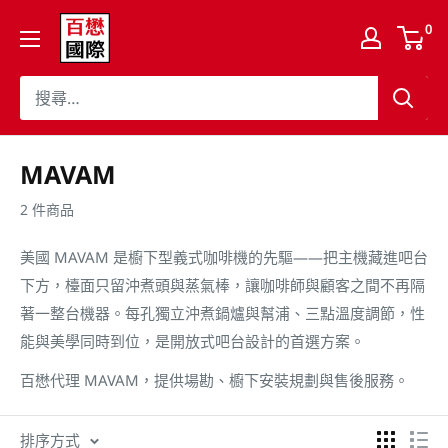
跳
百
0
至
懋
內
國
容
際
股
份
MAVAM
有
2 件商品
限
公
美國 MAVAM 是櫥下型義式咖啡機的先驅——把主機藏進吧台
司
下方，檯面只留沖煮頭與蒸氣棒，讓咖啡師與顧客之間不再隔
Cojaft
著一整台機器。每孔獨立沖煮鍋爐與幫浦、三點溫度調節，性
Coffee
能與美學同時到位，是開放式吧台設計的首選方案。
百懋代理 MAVAM，提供場勘、櫥下安裝規劃與售後服務。
排序方式