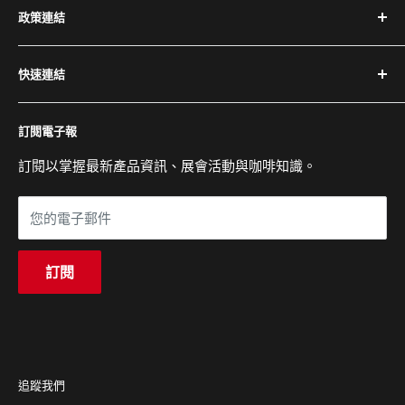
政策連結
提供完整設備與專業維修服務。
隱私權政策
電話：(02) 2504-1425
快速連結
退換貨與退款政策
傳真：(02) 2504-1428
運送政策
關於百懋
Email：service@cojaft.com.tw
訂閱電子報
服務條款
客戶案例
聯絡我們
訂閱以掌握最新產品資訊、展會活動與咖啡知識。
公司：104 台北市中山區農安街 164 號 3 樓
常見問題
展示間：104 台北市中山區農安街 227-1 號 1 樓
您的電子郵件
營業時間：週一至週五 09:00 - 18:00
訂閱
追蹤我們