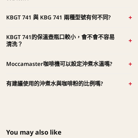
個條件同時存在時，加熱器才會啟動。因此當您結束一次
沖煮時，水箱內的水已經用完，加熱器是不會繼續加熱
Moccamaster的機器都是採用簡單的機械構造，在正常的
KBGT 741 與 KBG 741 兩種型號有何不同?
的，請您放心。自2018年起，全系列機種皆已內建安全電
使用狀況下，故障的機率極低，且大部分的零部件都可拆
源開關，超過100分鐘未使用，電源會自動關閉。
下清洗。建議每沖煮100次，或是至少每3個月，用除垢粉
最主要的差別在於，前者的下方是不銹鋼保溫壺，後者則
KBGT 741的保溫壺瓶口較小，會不會不容易
或是食用級檸檬酸混合溫水倒入水箱中，煮2-3次即可去除
是玻璃壺，並且在玻璃壺的下方多了一個保溫盤。
清洗？
機器內部的水垢。詳細除水垢方式可參閱說明手冊。
建議每次使用後，可以倒入溫熱水浸泡10-15分鐘，讓吸
Moccamaster咖啡機可以設定沖煮水溫嗎?
附在內壁上的咖啡油垢分離，或著可加入些許小蘇打粉與
熱水讓咖啡油垢更快卸除。
Moccamaster的設計理念是簡單使用且堅固耐用，因此採
有建議使用的沖煮水與咖啡粉的比例嗎?
用固定水溫，且符合ECBC沖煮標準，無須再設定水溫。
一般我們建議可採用1:20的比例，例如50克的粉，對上
1000 c.c.的水。此比例依照咖啡豆的風味特性與烘焙程度
可能略有不同，可依照您個人喜好調整。隨機附贈粉勺一
匙約為9-10克。
You may also like