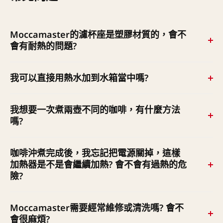
Moccamaster的濾杯座是塑膠材質的，會不
會有耐熱的問題?
濾杯座是採用PP材質製作的，耐熱可達120度C，在正常
我可以直接用熱水加到水箱當中嗎?
的使用狀況下，不會有任何安全顧慮。本商品通過經濟部
標準局溶出檢驗測試合格，請您安心使用。相較於其他材
我們並不建議您將熱水倒入水箱當中，因為這樣並不符合
我想要一次煮兩壺不同的咖啡，有什麼方法
質，塑膠濾杯的保溫性較佳，能夠確保水溫穩定，咖啡風
Moccamaster原本設計的機器工作原理。建議您使用新鮮
嗎?
味完整萃取。
的冷水直接注入水箱。
您可選購第二個不銹鋼保溫壺或是玻璃壺，第一壺沖煮完
咖啡沖煮完成後，我忘記把電源關掉，這樣
就可立即接著沖煮第二壺！
加熱器是不是會繼續加熱? 會不會有過熱的危
險?
Moccamaster的水箱當中設計有一浮球開關，只有當1.<
Moccamaster需要經常維修或清洗嗎? 會不
水箱內有水>，且 2.<咖啡壺確實放在正確的位置上>，兩
會很麻煩?