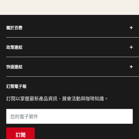
關於百懋
深耕台灣咖啡產業 30+ 年，代理全球頂尖咖啡設備品牌，
政策連結
提供完整設備與專業維修服務。
隱私權政策
電話：(02) 2504-1425
快速連結
退換貨與退款政策
傳真：(02) 2504-1428
運送政策
關於百懋
Email：service@cojaft.com.tw
訂閱電子報
服務條款
客戶案例
聯絡我們
訂閱以掌握最新產品資訊、展會活動與咖啡知識。
公司：104 台北市中山區農安街 164 號 3 樓
常見問題
展示間：104 台北市中山區農安街 227-1 號 1 樓
您的電子郵件
營業時間：週一至週五 09:00 - 18:00
訂閱