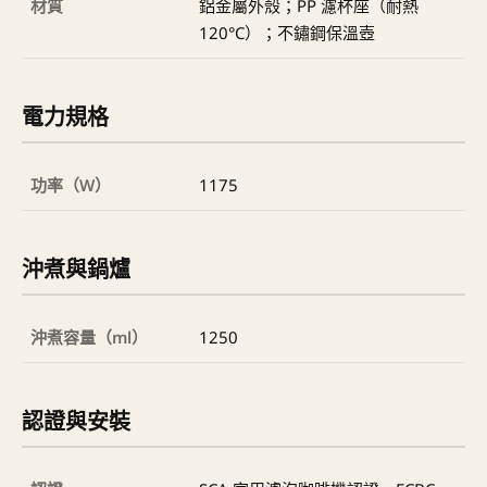
材質
鋁金屬外殼；PP 濾杯座（耐熱
120°C）；不鏽鋼保溫壺
電力規格
功率（W）
1175
沖煮與鍋爐
沖煮容量（ml）
1250
認證與安裝