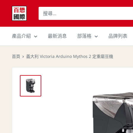
跳
百
至
懋
內
國
容
際
產品介紹
最新消息
部落格
品牌列表
股
份
首頁
義大利 Victoria Arduino Mythos 2 定重磨豆機
有
限
公
司
Cojaft
Coffee