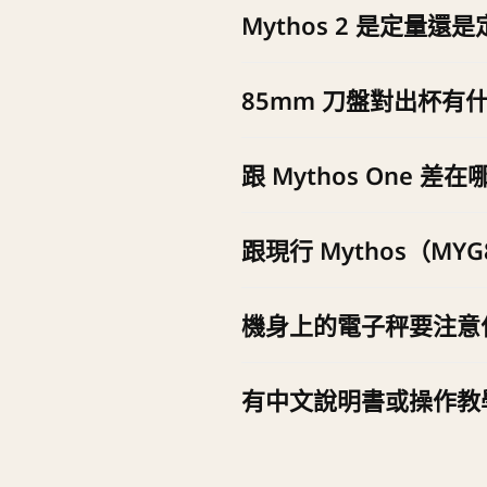
Mythos 2 是定量還
定重——機身整合秤重系統，按
85mm 刀盤對出杯有
刀盤越大、單位時間研磨量越高，連
跟 Mythos One 差在
75mm）。
兩種取向——Mythos One 
跟現行 Mythos（M
度更高，適合出杯密集的店。
現行第三代 Mythos（2022）整
機身上的電子秤要注意
由 Mythos 家族頁取代 Myt
定重的秤重模組是精密元件——
有中文說明書或操作教
力擦壓秤重區域。
有，加 LINE @cojaft 