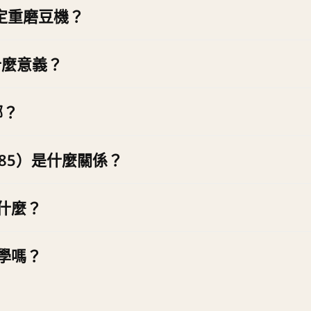
是定重磨豆機？
實際克重出粉，份量不隨豆況與刻度漂移；刀盤為 85mm 商用
什麼意義？
續出杯時升溫也更和緩；85mm 是 VA 給高出杯量場域的配置（同
哪？
是 75mm 定量機（按秒數出粉）；Mythos 2 刀盤放大到 85
YG85）是什麼關係？
合了 Mythos One 與 Mythos 2 兩條路線，定重由 MYG 系列
什麼？
hos 2 專頁。既有 Mythos 2 的耗材與維修我們持續支援；新購建
若發現秤體鬆動、量值飄移或受碰撞位移，不要自行拆裝校正，
學嗎？
向我們索取即可；交機時也會現場教學操作與日常清潔重點。