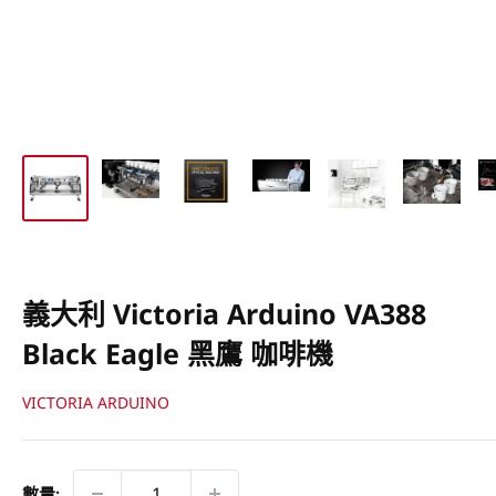
義大利 Victoria Arduino VA388
Black Eagle 黑鷹 咖啡機
VICTORIA ARDUINO
數量: