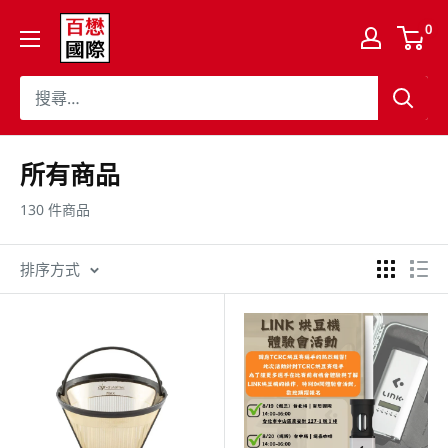
跳
百
0
至
懋
內
國
容
際
股
份
所有商品
有
130 件商品
限
公
排序方式
司
Cojaft
Coffee