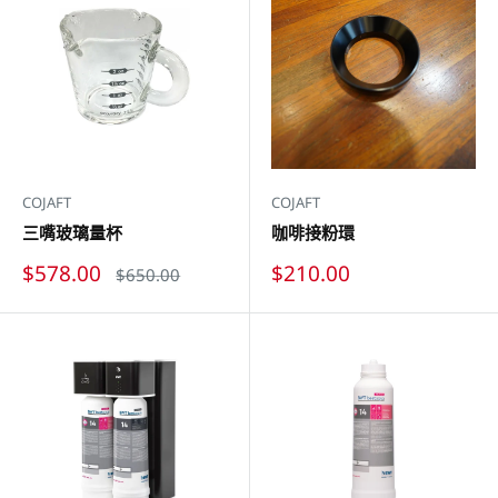
COJAFT
COJAFT
三嘴玻璃量杯
咖啡接粉環
特
特
$578.00
$210.00
原
$650.00
價
價
價