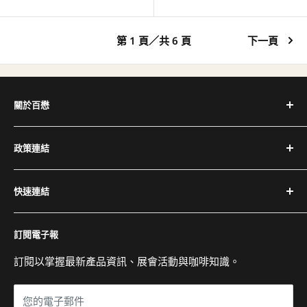
價
第 1 頁／共 6 頁
下一頁
關於百懋
深耕台灣咖啡產業 30+ 年，代理全球頂尖咖啡設備品牌，
政策連結
提供完整設備與專業維修服務。
隱私權政策
電話：(02) 2504-1425
快速連結
退換貨與退款政策
傳真：(02) 2504-1428
運送政策
關於百懋
Email：service@cojaft.com.tw
訂閱電子報
服務條款
客戶案例
聯絡我們
訂閱以掌握最新產品資訊、展會活動與咖啡知識。
公司：104 台北市中山區農安街 164 號 3 樓
常見問題
展示間：104 台北市中山區農安街 227-1 號 1 樓
您的電子郵件