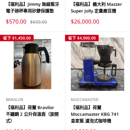
【福利品】Jimmy 無線藍牙
【福利品】義大利 Mazzer
電子磅秤專用矽膠保護墊
Super Jolly 定量磨豆機
特
特
$570.00
$26,000.00
原
$650.00
價
價
價
省下
$1,450.00
省下
$4,900.00
BRAVILOR
MOCCAMASTER
【福利品】荷蘭 Bravilor
【福利品】荷蘭
不鏽鋼 2 公升保溫壺（旋開
Moccamaster KBG 741
式）
皇家藍 濾泡式咖啡機