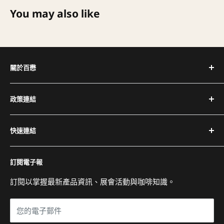
You may also like
關於百懋
深耕台灣咖啡產業 30+ 年，代理全球頂尖咖啡設備品牌，
政策連結
提供完整設備與專業維修服務。
隱私權政策
電話：(02) 2504-1425
快速連結
退換貨與退款政策
傳真：(02) 2504-1428
運送政策
關於百懋
Email：service@cojaft.com.tw
訂閱電子報
服務條款
客戶案例
聯絡我們
訂閱以掌握最新產品資訊、展會活動與咖啡知識。
公司：104 台北市中山區農安街 164 號 3 樓
常見問題
展示間：104 台北市中山區農安街 227-1 號 1 樓
您的電子郵件