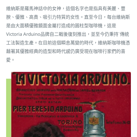
維納斯是羅馬神話中的女神，這個名字也是指具有美麗、豐
腴、優雅、高貴、吸引力特質的女性。直至今日，每台維納斯
是由大面積優雅鏡面金屬打造成的圓柱型咖啡機，這是
Victoria Arduino品牌自二戰後復刻推出，並至今仍秉持ˋ傳統
工法製造生產。在目前這個瞬息萬變的時代，維納斯咖啡機憑
藉著其優雅經典的造型和時代感仍廣受現在咖啡行家們的喜
愛。