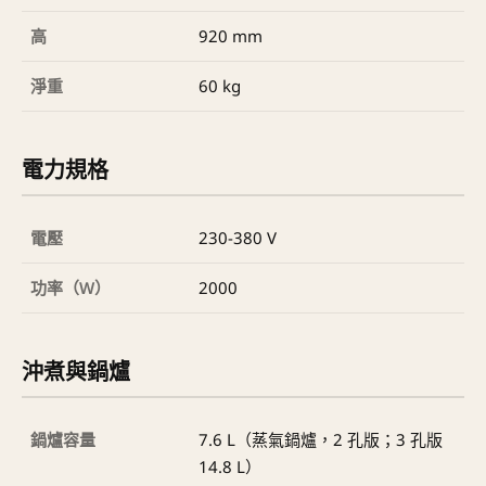
高
920 mm
淨重
60 kg
電力規格
電壓
230-380 V
功率（W）
2000
沖煮與鍋爐
鍋爐容量
7.6 L（蒸氣鍋爐，2 孔版；3 孔版
14.8 L）