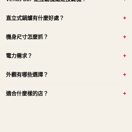
兩種版本都有——半自動版以出水撥桿控制出杯啟停；定
直立式鍋爐有什麼好處？
量版（Volumetric）用按鍵出杯（原廠未描述為彈簧拉霸
機構）。
原廠描述直立鍋爐能產生乾燥高熱的蒸氣、打出綿密的卡
機身尺寸怎麼抓？
布奇諾，水路系統設計確保熱穩定；直立配置也讓 2 孔版
底面積縮到 420 × 420mm，檯面佔位比橫置商用機小得
2 孔寬 420 × 深 420 × 高 920mm、60kg；3 孔 490 × 400
電力需求？
多。
× 高 1070mm、76kg。佔位小但機身高近 1 公尺，檯面
上方有吊櫃的要先量淨空。
2 孔 2000W、3 孔 2600W、電壓 230–380V，在商用義式
外觀有哪些選擇？
機中供電門檻相當低，實際配電我們場勘確認；機器並具
雙重安全系統（安全閥＋恆溫器）。
原廠提供 Copper（紅銅）與 Brass（黃銅）兩色，並可
適合什麼樣的店？
客製；以羅馬女神維納斯為名，訴求優雅與工藝美。
原廠定位它「訴說 espresso 的故事、象徵手工咖啡機」
——適合復古／經典風格、想把咖啡機當店內主視覺的空
間；小佔位也適合檯面有限但想要吸睛主機的吧台。