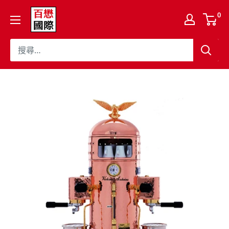
跳
百
0
至
懋
內
國
容
際
股
份
有
限
公
司
Cojaft
Coffee