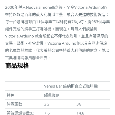
2000年併入Nuova Simonelli之後，至今Victoria Arduino仍
堅持以超過百年的義大利精湛工藝，融合入先進的技術製造；
每一台咖啡機都由11個專業工程師花費76小時、將983個專業
組件完成的純手工打咖啡機。而現在，每每人們談論到
Victoria Arduino 就會想起它不僅代表咖啡，並且有著深厚的
文學、藝術、社會背景。Victoria Arduino並以具有歷史傳說
的老鷹為其標誌，代表著其公司堅持義大利傳統的信念，並以
古典咖啡海報風靡全世界。
商品規格
Venus Bar 維納斯直立式咖啡機
特色
經典復刻
沖煮頭數
2G
3G
蒸氣鍋爐容量(L)
7.6
14.8